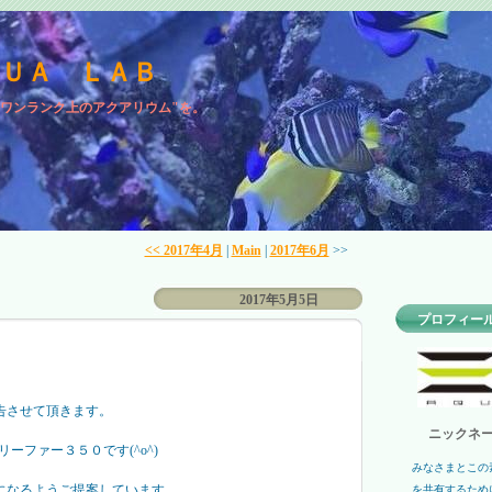
ＱＵＡ ＬＡＢ
"ワンランク上のアクアリウム"を。
<< 2017年4月
|
Main
|
2017年6月
>>
2017年5月5日
プロフィー
。
告させて頂きます。
ニックネー
 リーファー３５０です(^o^)
みなさまとこの
になるようご提案しています。
を共有するため