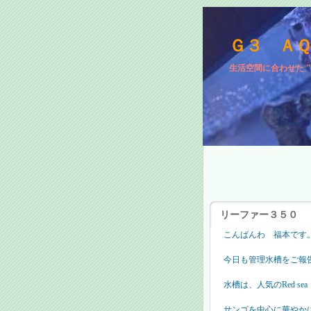
Ｇ３ Ａ
生活空間に合わせた 
リーファー３５０
こんばんわ 福本です
今日も管理水槽をご報
水槽は、人気のRed sea
サンゴを中心に華やか