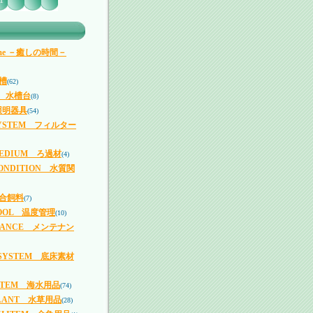
1
 Time －癒しの時間－
槽
(62)
T 水槽台
(8)
照明器具
(54)
 SYSTEM フィルター
 MEDIUM ろ過材
(4)
CONDITION 水質関
配合飼料
(7)
OOL 温度管理
(10)
NANCE メンテナン
 SYSTEM 底床素材
 ITEM 海水用品
(74)
PLANT 水草用品
(28)