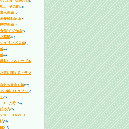
SH ITEM 金魚用品
(1)
TOOL その他
(12)
海水魚編
(22)
無脊椎動物編
(25)
熱帯魚編
(3)
金魚/メダカ編
(7)
水草編
(35)
シュリンプ/貝編
(3)
編
(4)
編
(4)
器材によるトラブル
水質に関するトラブ
病気や害虫対策
(12)
その他のトラブル
(5)
１
(7)
MER 入荷
(158)
始め方
(7)
NANCE SERVICE
部
(79)
図鑑
(17)