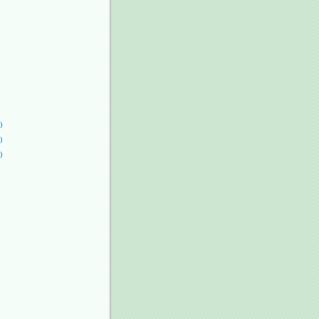
)
)
)