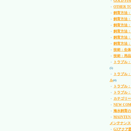
GOLD FI
・
OTHER 
・
飼育方法：
・
飼育方法：
・
飼育方法：
・
飼育方法：
・
飼育方法：
・
飼育方法：
・
技術：生体
・
技術：用品
・
トラブル：
・
(5)
トラブル：
・
ル
(4)
トラブル：
・
トラブル：
・
カテゴリー
・
NEW CO
・
海水飼育の
・
MAINTE
・
メンテナンス
G3アクア
・