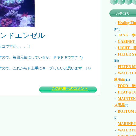
28
29
30
3
カテゴリ
Healing
・
(125)
ンドエンゼル
TANK 水
・
CABINE
・
ッコですが、、、！
LIGHT 
・
FILTER
・
ので、毎回元気にしているか、ドキドキです(*_*)
(18)
FILTER
・
すので、これからも上手にキープしたいと思います ♪♪♪
WATER 
・
連用品
(11)
FOOD 
・
この記事へのコメント
HEAT＆C
・
MAINTE
・
ス用品
(8)
BOTTOM
・
(2)
MARINE
・
WATER 
・