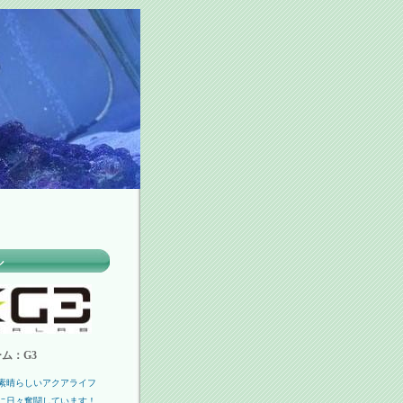
ル
ム：G3
素晴らしいアクアライフ
に日々奮闘しています！