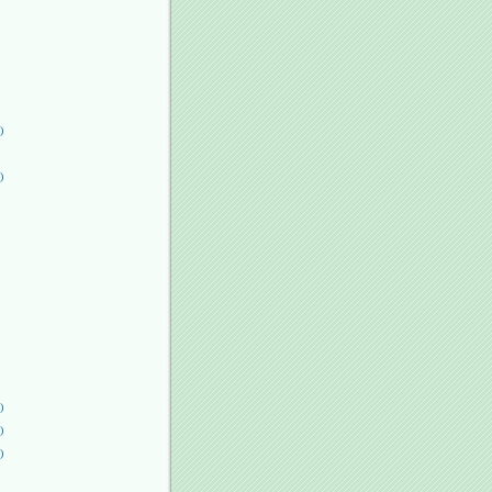
)
)
)
)
)