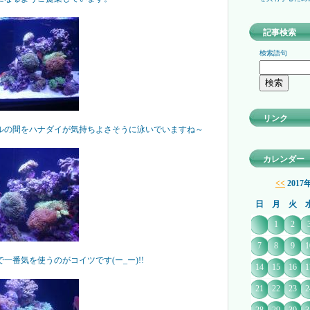
記事検索
検索語句
リンク
ルの間をハナダイが気持ちよさそうに泳いでいますね～
カレンダー
<<
2017
日
月
火
1
2
7
8
9
1
一番気を使うのがコイツです(ー_ー)!!
14
15
16
1
21
22
23
2