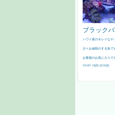
ブラックバ
ハワイ産のキレイなヤ
少々お値段のする魚です
お客様のお気に入りで
ﾄﾗｯｸﾊﾞｯｸ(0) ｺﾒﾝﾄ(0)