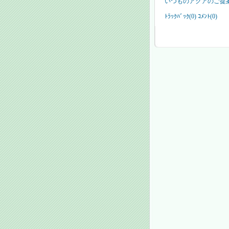
いつものアクアのご提
ﾄﾗｯｸﾊﾞｯｸ(0) ｺﾒﾝﾄ(0)