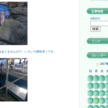
記事検索
検索語句
リンク
はありませんので、いろいろ興味津々です。
カレンダー
<<
2017
日
月
火
5
6
7
12
13
14
1
19
20
21
2