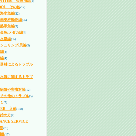
SH ITEM 金魚用品
(1)
TOOL その他
(12)
海水魚編
(22)
無脊椎動物編
(25)
熱帯魚編
(3)
金魚/メダカ編
(7)
水草編
(35)
シュリンプ/貝編
(3)
編
(4)
編
(4)
器材によるトラブル
水質に関するトラブ
病気や害虫対策
(12)
その他のトラブル
(5)
１
(7)
MER 入荷
(158)
始め方
(7)
NANCE SERVICE
部
(79)
図鑑
(17)