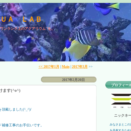
ＱＵＡ ＬＡＢ
"ワンランク上のアクアリウム"を。
<< 2017年1月
|
Main
|
2017年3月
>>
2017年2月20日
プロフィー
す(^o^)
。
戴しました(^_^)/
ニックネー
みなさまとこの
ド補修工事のお手伝いです。
を共有するため