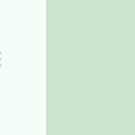
)
)
)