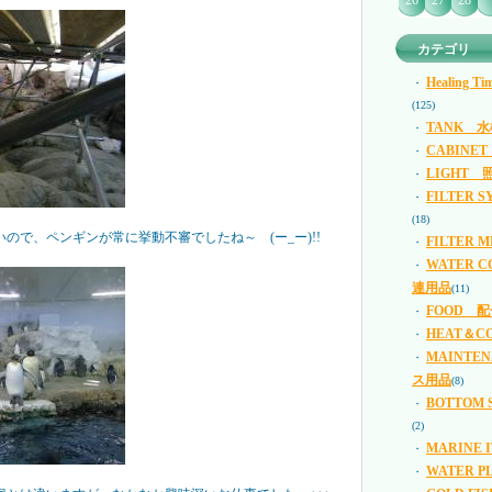
26
27
28
カテゴリ
Healing
・
(125)
TANK 水
・
CABINE
・
LIGHT 
・
FILTER
・
(18)
ので、ペンギンが常に挙動不審でしたね～ (ー_ー)!!
FILTER
・
WATER 
・
連用品
(11)
FOOD 
・
HEAT＆C
・
MAINTE
・
ス用品
(8)
BOTTOM
・
(2)
MARINE
・
WATER 
・