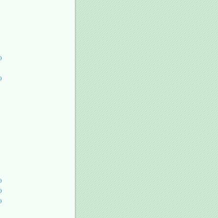
)
)
)
)
)