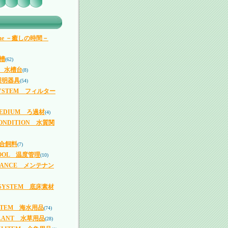
 Time －癒しの時間－
槽
(62)
T 水槽台
(8)
照明器具
(54)
 SYSTEM フィルター
 MEDIUM ろ過材
(4)
CONDITION 水質関
配合飼料
(7)
OOL 温度管理
(10)
NANCE メンテナン
 SYSTEM 底床素材
 ITEM 海水用品
(74)
PLANT 水草用品
(28)