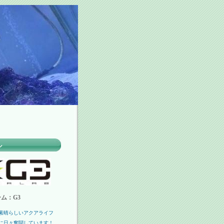
ル
ム：G3
素晴らしいアクアライフ
に日々奮闘しています！