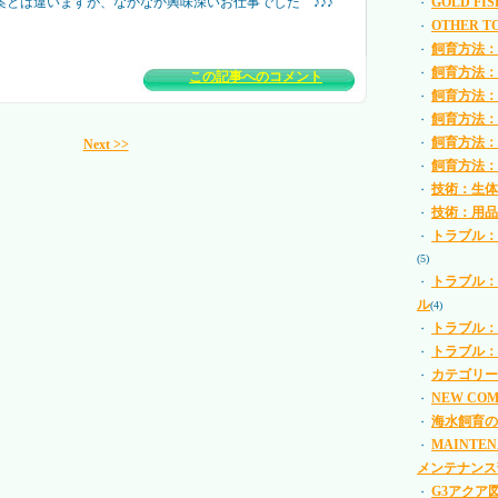
案とは違いますが、なかなか興味深いお仕事でした ♪♪♪
GOLD FI
・
OTHER 
・
飼育方法：
・
飼育方法：
・
この記事へのコメント
飼育方法：
・
飼育方法：
・
飼育方法：
Next >>
・
飼育方法：
・
技術：生体
・
技術：用品
・
トラブル：
・
(5)
トラブル：
・
ル
(4)
トラブル：
・
トラブル：
・
カテゴリー
・
NEW CO
・
海水飼育の
・
MAINTE
・
メンテナンス
G3アクア
・