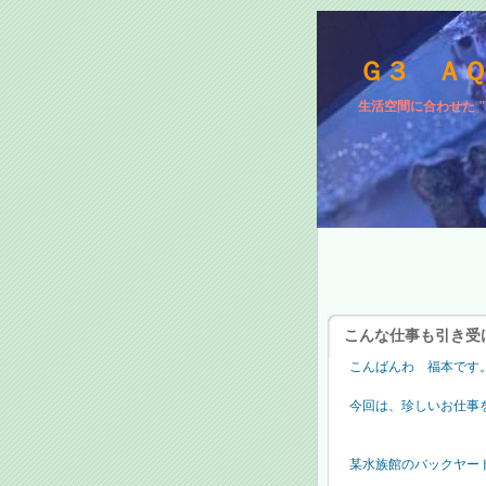
Ｇ３ Ａ
生活空間に合わせた 
こんな仕事も引き受けま
こんばんわ 福本です
今回は、珍しいお仕事を頂
某水族館のバックヤー