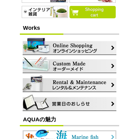
Shopping
cart
Works
AQUAの魅力